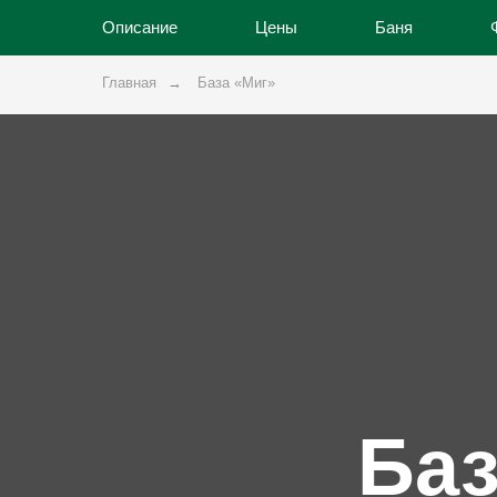
Описание
Цены
Баня
Главная
→
База «Миг»
Баз