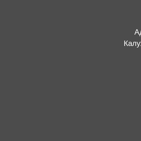
А
Калу